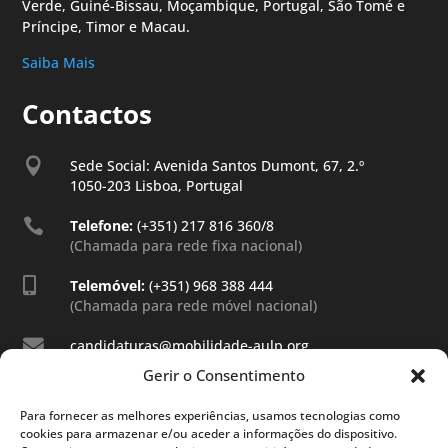
Verde, Guiné-Bissau, Moçambique, Portugal, São Tomé e
Príncipe, Timor e Macau.
Saiba Mais
Contactos

Sede Social: Avenida Santos Dumont, 67, 2.º
1050-203 Lisboa, Portugal

Telefone:
(+351) 217 816 360/8
(Chamada para rede fixa nacional)

Telemóvel:
(+351) 968 388 444
(Chamada para rede móvel nacional)

candidaturas@mobilidade-aulp.org
Gerir o Consentimento
Para fornecer as melhores experiências, usamos tecnologias como
cookies para armazenar e/ou aceder a informações do dispositivo.