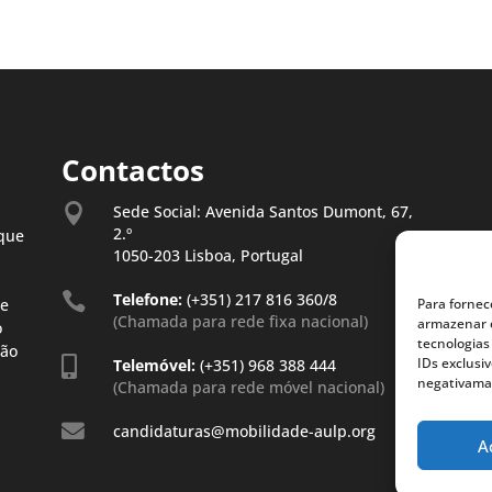
Contactos

Sede Social: Avenida Santos Dumont, 67,
2.º
que
1050-203 Lisboa, Portugal

Telefone:
(+351) 217 816 360/8
Para fornec
de
(Chamada para rede fixa nacional)
armazenar e
o
tecnologias
São
IDs exclusi

Telemóvel:
(+351) 968 388 444
negativaman
(Chamada para rede móvel nacional)

candidaturas@mobilidade-aulp.org
A