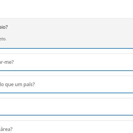
bio?
eto.
ar-me?
 do que um país?
 área?